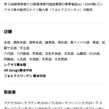
売 ◎自動車買取り◎損害保険代理店業務◎携帯電話(au・KDDI等) ◎レ
クサス車の販売◎ドイツ輸入車（フォルクスワーゲン）の販売
店舗
本店、西熊本店、南熊本店、健軍店、清水店、東バイパス店、東店、武
蔵ケ丘店、宇土店、
八代店、八代南店、荒尾店、玉名中央店、玉名店、山鹿店、R325店、
阿蘇店、人吉店、水俣店、天草店、大矢野店
レクサス熊本南
GR Garage熊本中央
フォルクスワーゲン 熊本中央
取扱車
アクア/カローラ アクシオ/カローラ/カローラ ツーリング/カローラ ス
ポーツ/シエンタ/カムリ/RAV4/ランドクルーザー300/ランドクルーザー