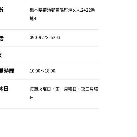
所
熊本県菊池郡菊陽町津久礼2422番
地4
話
090-9278-6293
X
業時間
10:00～18:00
休日
毎週火曜日・第一月曜日・第三月曜
日