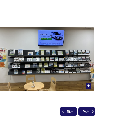
+
前月
翌月