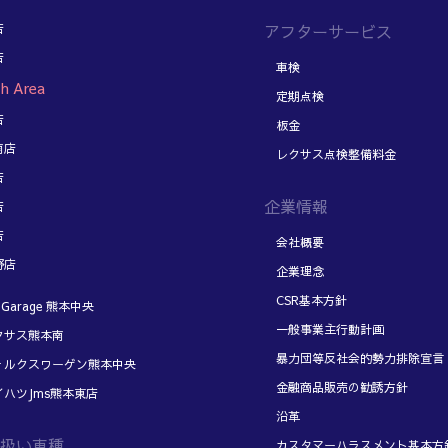
店
アフターサービス
店
車検
h Area
定期点検
店
板金
南店
レクサス点検整備料金
店
企業情報
店
店
会社概要
野店
企業理念
CSR基本方針
Garage 熊本中央
一般事業主行動計画
サス熊本南
暴力団等反社会的勢力排除宣言
ルクスワーゲン熊本中央
金融商品販売の勧誘方針
ハツJms熊本東店
沿革
扱い車種
カスタマーハラスメント基本方