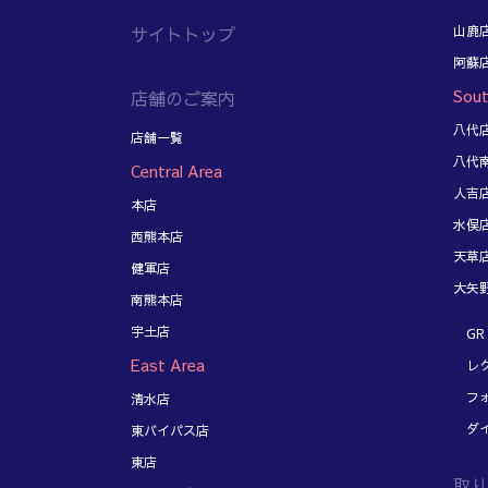
サイトトップ
山鹿
阿蘇
Sout
店舗のご案内
八代
店舗一覧
八代
Central Area
人吉
本店
水俣
西熊本店
天草
健軍店
大矢
南熊本店
宇土店
GR 
East Area
レク
フォ
清水店
ダイ
東バイパス店
東店
取り