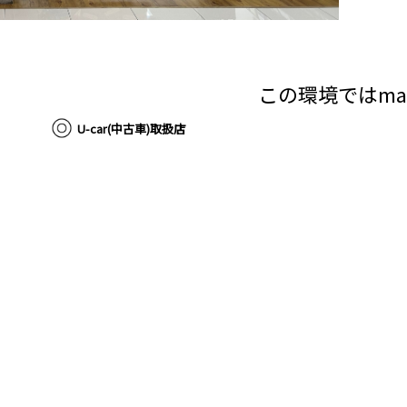
この環境ではma
U-car(中古車)取扱店