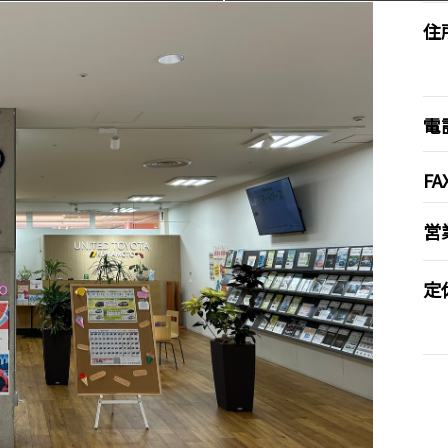
住
電
FA
営
定