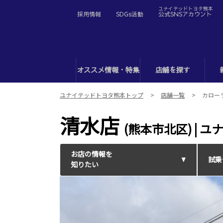
ユナイテッドトヨタ熊本
採用情報
SDGs活動
公式SNSアカウント
オススメ情報・特集
店舗を探す
ユナイテッドトヨタ熊本トップ
店舗一覧
カロー
清水店
(熊本市北区) | 
お店の情報を
試乗
知りたい