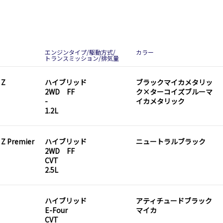
エンジンタイプ/駆動方式/
カラー
トランスミッション/排気量
 Z
ハイブリッド
ブラックマイカメタリッ
2WD FF
ク×ターコイズブルーマ
-
イカメタリック
1.2L
 Z Premier
ハイブリッド
ニュートラルブラック
2WD FF
CVT
2.5L
ハイブリッド
アティチュードブラック
E-Four
マイカ
CVT