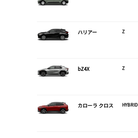
ハリアー
Z
bZ4X
Z
カローラ クロス
HYBRID