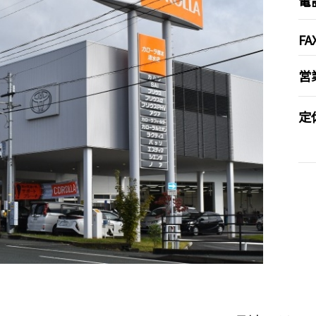
電
FA
営
定