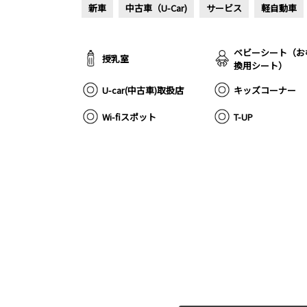
新車
中古車（U-Car)
サービス
軽自動車
ベビーシート（お
授乳室
換用シート）
U-car(中古車)取扱店
キッズコーナー
Wi-fiスポット
T-UP