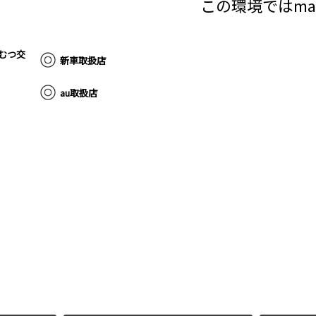
この環境ではma
むつ交
新車取扱店
au取扱店