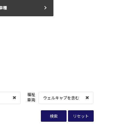
車種
福祉
ウェルキャブを含む
車両
検索
リセット