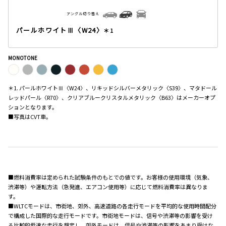
アングル切り替え
パールホワイトⅢ〈W24〉
＊1
MONOTONE
＊1. パールホワイトⅢ〈W24〉、リキッドシルバーメタリック〈S39〉、マタドール
レッドパール〈R70〉、クリアブルークリスタルメタリック〈B63〉はメーカーオプ
ションとなります。
■写真はCVT車。
■燃料消費率は定められた試験条件のもとでの値です。お客様の使用環境（気象、
渋滞等）や運転方法（急発進、エアコン使用等）に応じて燃料消費率は異なりま
す。
■WLTCモードは、市街地、郊外、高速道路の各走行モードを平均的な使用時間配分
で構成した国際的な走行モードです。市街地モードは、信号や渋滞等の影響を受け
る比較的低速な走行を想定し、郊外モードは、信号や渋滞等の影響をあまり受けな