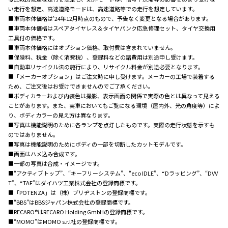
い走行を想定、高速道路モードは、高速道路等での走行を想定しています。
■車両本体価格は'24年12月時点のもので、予告なく変更となる場合があります。
■車両本体価格はスペアタイヤレス＆タイヤパンク応急修理セット、タイヤ交換用
工具付の価格です。
■車両本体価格にはオプション価格、取付費は含まれていません。
■保険料、税金（除く消費税）、登録料などの諸費用は別途申し受けます。
■自動車リサイクル法の施行により、リサイクル料金が別途必要となります。
■「メーカーオプション」はご注文時に申し受けます。メーカーの工場で装着する
ため、ご注文後はお受けできませんのでご了承ください。
■ボディカラーおよび内装色は撮影、表示画面の関係で実際の色とは異なって見える
ことがあります。また、実車においてもご覧になる環境（屋内外、光の角度等）によ
り、ボディカラーの見え方は異なります。
■写真は機能説明のために各ランプを点灯したものです。実際の走行状態を示すも
のではありません。
■写真は機能説明のためにボディの一部を切断したカットモデルです。
■画面はハメ込み合成です。
■一部の写真は合成・イメージです。
■“アクティブトップ”、“キーフリーシステム”、“eco IDLE”、“Dラッピング”、“DVV
T”、“TAF”はダイハツ工業株式会社の登録商標です。
■「POTENZA」は（株）ブリヂストンの登録商標です。
■“BBS”はBBSジャパン株式会社の登録商標です。
■RECARO®はRECARO Holding GmbHの登録商標です。
■“MOMO”はMOMO s.r.l社の登録商標です。