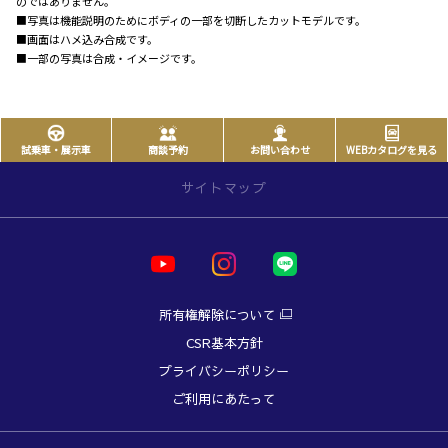
のではありません。
■写真は機能説明のためにボディの一部を切断したカットモデルです。
■画面はハメ込み合成です。
■一部の写真は合成・イメージです。
試乗車・展示車
商談予約
お問い合わせ
WEBカタログを見る
サイトマップ
サイトトップ
店舗のご案内
所有権解除について
店舗一覧
CSR基本方針
Central Area
プライバシーポリシー
本店
ご利用にあたって
西熊本店
健軍店
南熊本店