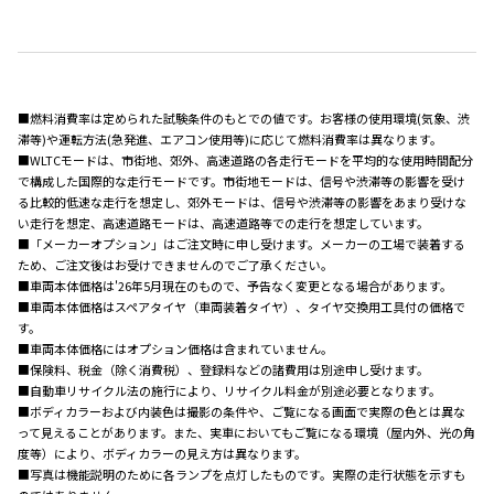
■燃料消費率は定められた試験条件のもとでの値です。お客様の使用環境(気象、渋
滞等)や運転方法(急発進、エアコン使用等)に応じて燃料消費率は異なります。
■WLTCモードは、市街地、郊外、高速道路の各走行モードを平均的な使用時間配分
で構成した国際的な走行モードです。市街地モードは、信号や渋滞等の影響を受け
る比較的低速な走行を想定し、郊外モードは、信号や渋滞等の影響をあまり受けな
い走行を想定、高速道路モードは、高速道路等での走行を想定しています。
■「メーカーオプション」はご注文時に申し受けます。メーカーの工場で装着する
ため、ご注文後はお受けできませんのでご了承ください。
■車両本体価格は'26年5月現在のもので、予告なく変更となる場合があります。
■車両本体価格はスペアタイヤ（車両装着タイヤ）、タイヤ交換用工具付の価格で
す。
■車両本体価格にはオプション価格は含まれていません。
■保険料、税金（除く消費税）、登録料などの諸費用は別途申し受けます。
■自動車リサイクル法の施行により、リサイクル料金が別途必要となります。
■ボディカラーおよび内装色は撮影の条件や、ご覧になる画面で実際の色とは異な
って見えることがあります。また、実車においてもご覧になる環境（屋内外、光の角
度等）により、ボディカラーの見え方は異なります。
■写真は機能説明のために各ランプを点灯したものです。実際の走行状態を示すも