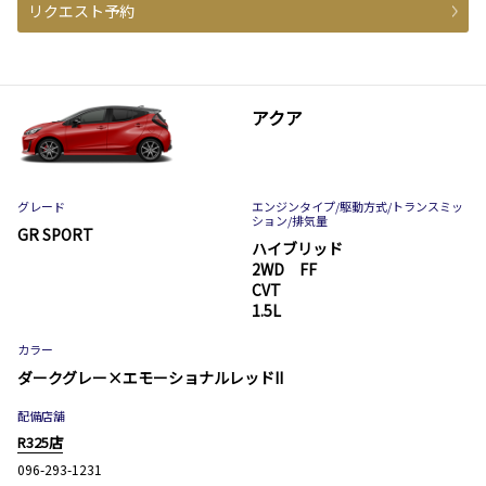
リクエスト予約
アクア
グレード
エンジンタイプ
/駆動方式/
トランスミッ
ション
/排気量
GR SPORT
ハイブリッド
2WD FF
CVT
1.5L
カラー
ダークグレー×エモーショナルレッドII
配備店舗
R325店
096-293-1231