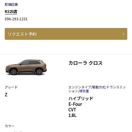
配備店舗
R325店
096-293-1231
リクエスト予約
カローラ クロス
グレード
エンジンタイプ
/駆動方式/
トランスミッ
ション
/排気量
Z
ハイブリッド
E-Four
CVT
1.8L
カラー