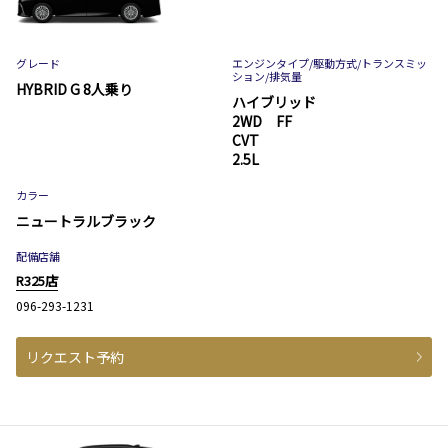
グレード
エンジンタイプ
/駆動方式/
トランスミッ
ション
/排気量
HYBRID G 8人乗り
ハイブリッド
2WD FF
CVT
2.5L
カラー
ニュートラルブラック
配備店舗
R325店
096-293-1231
リクエスト予約