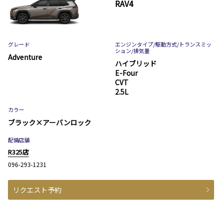
RAV4
グレード
エンジンタイプ
/駆動方式/
トランスミッ
ション
/排気量
Adventure
ハイブリッド
E-Four
CVT
2.5L
カラー
ブラック×アーバンロック
配備店舗
R325店
096-293-1231
リクエスト予約