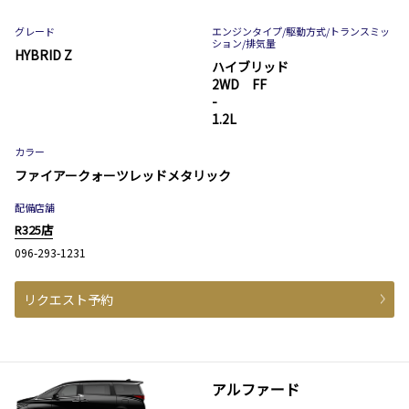
グレード
エンジンタイプ
/駆動方式/
トランスミッ
ション
/排気量
HYBRID Z
ハイブリッド
2WD FF
-
1.2L
カラー
ファイアークォーツレッドメタリック
配備店舗
R325店
096-293-1231
リクエスト予約
アルファード