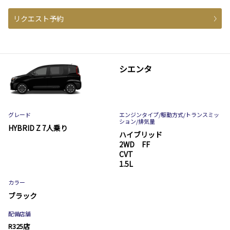
リクエスト予約
シエンタ
グレード
エンジンタイプ
/駆動方式/
トランスミッ
ション
/排気量
HYBRID Z 7人乗り
ハイブリッド
2WD FF
CVT
1.5L
カラー
ブラック
配備店舗
R325店