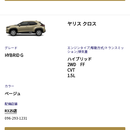
ヤリス クロス
グレード
エンジンタイプ
/駆動方式/
トランスミッ
ション
/排気量
HYBRID G
ハイブリッド
2WD FF
CVT
1.5L
カラー
ベージュ
配備店舗
R325店
096-293-1231