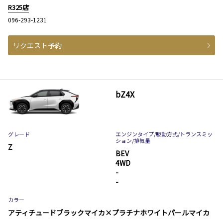
R325店
096-293-1231
リクエスト予約
bZ4X
グレード
エンジンタイプ
/駆動方式/
トランスミッ
ション
/排気量
Z
BEV
4WD
-
-
カラー
アティチュードブラックマイカ×プラチナホワイトパールマイカ