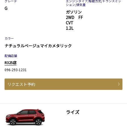
グレード
エンジンタイプ
/駆動方式/
トランスミッ
ション
/排気量
G
ガソリン
2WD FF
CVT
1.2L
カラー
ナチュラルベージュマイカメタリック
配備店舗
R325店
096-293-1231
リクエスト予約
ライズ