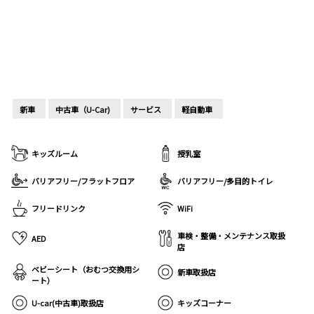
新車
中古車（U-Car)
サービス
軽自動車
キッズルーム
授乳室
バリアフリー/フラットフロア
バリアフリー/多目的トイレ
フリードリンク
WiFi
車検・整備・メンテナンス取扱
AED
店
ベビーシート（おむつ交換用シ
新車取扱店
ート）
U-car(中古車)取扱店
キッズコーナー