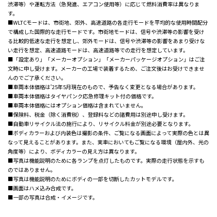
渋滞等）や運転方法（急発進、エアコン使用等）に応じて燃料消費率は異なりま
す。
■WLTCモードは、市街地、郊外、高速道路の各走行モードを平均的な使用時間配分
で構成した国際的な走行モードです。市街地モードは、信号や渋滞等の影響を受け
る比較的低速な走行を想定し、郊外モードは、信号や渋滞等の影響をあまり受けな
い走行を想定、高速道路モードは、高速道路等での走行を想定しています。
■「設定あり」「メーカーオプション」「メーカーパッケージオプション」はご注
文時に申し受けます。メーカーの工場で装着するため、ご注文後はお受けできませ
んのでご了承ください。
■車両本体価格は'25年5月現在のもので、予告なく変更となる場合があります。
■車両本体価格はタイヤパンク応急修理キット付の価格です。
■車両本体価格にはオプション価格は含まれていません。
■保険料、税金（除く消費税）、登録料などの諸費用は別途申し受けます。
■自動車リサイクル法の施行により、リサイクル料金が別途必要となります。
■ボディカラーおよび内装色は撮影の条件、ご覧になる画面によって実際の色とは異
なって見えることがあります。また、実車においてもご覧になる環境（屋内外、光の
角度等）により、ボディカラーの見え方は異なります。
■写真は機能説明のために各ランプを点灯したものです。実際の走行状態を示すも
のではありません。
■写真は機能説明のためにボディの一部を切断したカットモデルです。
■画面はハメ込み合成です。
■一部の写真は合成・イメージです。