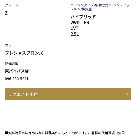
グレード
エンジンタイプ
/駆動方式/
トランスミッ
ション
/排気量
Z
ハイブリッド
2WD FR
CVT
2.5L
カラー
プレシャスブロンズ
配備店舗
東バイパス店
096-380-5221
リクエスト予約
■燃料消費率は定められた試験条件のもとでの値です。お客様の使用環境（気象、