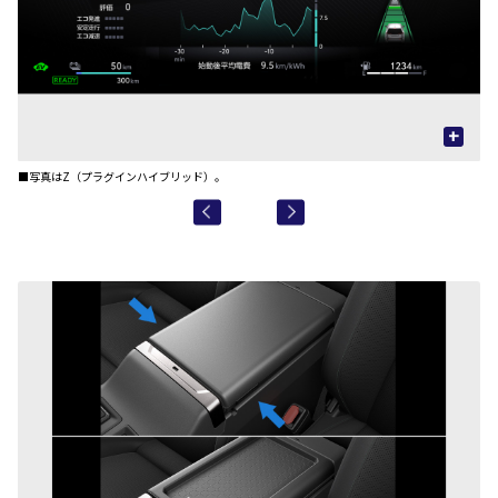
+
■写真はZ（プラグインハイブリッド）。
■