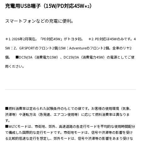
充電用USB端子（15W/PD対応45W
）
＊2
スマートフォンなどの充電に便利。
＊1. 2026年2月現在。「PD対応45W」がトヨタ初。 ＊2. PD対応は45Wのみです。4
5W：Z、GR SPORTのフロント2個/15W：Adventureのフロント2個。全車のリヤ2
個。 ■DC5V/3A（消費電力15W）、DC15V/3A（消費電力45W）の電源としてご使
用ください。
■燃料消費率は定められた試験条件のもとでの値です。お客様の使用環境（気象、
渋滞等）や運転方法（急発進、エアコン使用等）に応じて燃料消費率は異なりま
す。
■WLTCモードは、市街地、郊外、高速道路の各走行モードを平均的な使用時間配分
で構成した国際的な走行モードです。市街地モードは、信号や渋滞等の影響を受け
る比較的低速な走行を想定し、郊外モードは、信号や渋滞等の影響をあまり受けな