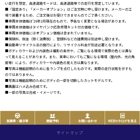
い走行を想定、高速道路モードは、高速道路等での走行を想定しています。
■「設定あり」「メーカーオプション」はご注文時に申し受けます。メーカーの工
場で装着するため、ご注文後はお受けできませんのでご了承ください。
■車両本体価格は'26年2月現在のもので、予告なく変更となる場合があります。
■車両本体価格はタイヤパンク応急修理キット付の価格です。
■車両本体価格にはオプション価格は含まれていません。
■保険料、税金（除く消費税）、登録料などの諸費用は別途申し受けます。
■自動車リサイクル法の施行により、リサイクル料金が別途必要となります。
■ボディカラーおよび内装色は撮影の条件や、ご覧になる環境で実際の色とは異な
って見えることがあります。また、実車においてもご覧になる環境（屋内外、光の角
度等）により、ボディカラーや内装色の見え方は異なります。
■写真は機能説明のために各ランプを点灯したものです。実際の走行状態を示すも
のではありません。
■写真は機能説明のためにボディの一部を切断したカットモデルです。
■画面はハメ込み合成です。
■一部の写真は合成・イメージです。
試乗車・展示車
商談予約
お問い合わせ
WEBカタログを見る
サイトマップ