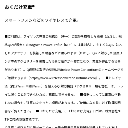
おくだけ充電®
スマートフォンなどをワイヤレスで充電。
■ご利用は、ワイヤレス充電の規格Qi （チー）の認証を取得した機器（ただし、規
格Qi2が規定するMagnetic Power Profile［MPP］には非対応）、もしくはQiに対応
したアクセサリーを装着した機器などに限られます（ただし、Qi2に対応した金属リ
ング等のアクセサリーを装着した場合は動作が不安定になり、充電が停止する場合
があります）。Qi認証の取得の有無はWireless Power Consortiumのホームページで
ご確認できます（https://www.wirelesspowerconsortium.com/）。 ■トレイ寸
法（約177mm×約87mm）を超えるQi対応機器（アクセサリー類を含む）は、トレ
イに置くことができないため、充電はできません。 ■機器によっては正常に作動
しない場合やご注意いただきたい項目があります。ご使用になる前に必ず取扱説明
書をご覧ください。 ■「おくだけ充電」、「おくだけ充電」ロゴは、株式会社NT
Tドコモの登録商標です。
⚠注意：植込み型心臓ペースメーカー等の医療用電気機器を装着されている方は、